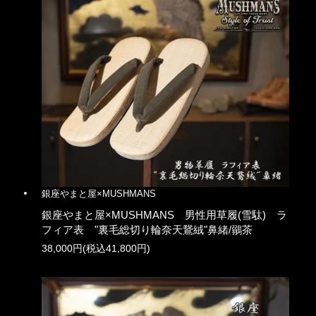
銀座やまと屋×MUSHMANS
銀座やまと屋×MUSHMANS 男性用草履(雪駄) ラ
フィア表 "裏毛総切り輪奈天鵞絨"鼻緒/鶸茶
38,000円(税込41,800円)