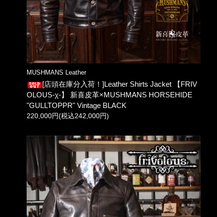
MUSHMANS Leather
[店頭在庫分入荷！]Leather Shirts Jacket 【FRIV
OLOUS-χ-】 新喜皮革×MUSHMANS HORSEHIDE
"GULLTOPPR" Vintage BLACK
220,000円(税込242,000円)