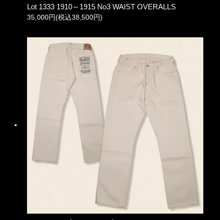
Lot 1333 1910～1915 No3 WAIST OVERALLS
35,000円(税込38,500円)