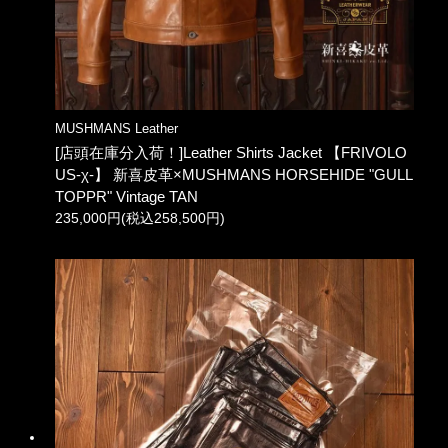
MUSHMANS Leather
[店頭在庫分入荷！]Leather Shirts Jacket 【FRIVOLO
US-χ-】 新喜皮革×MUSHMANS HORSEHIDE "GULL
TOPPR" Vintage TAN
235,000円(税込258,500円)