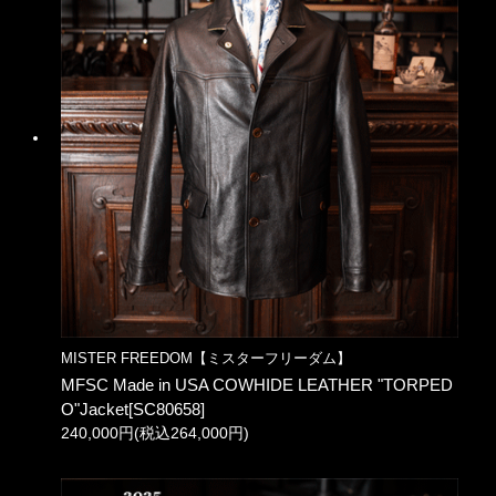
MISTER FREEDOM【ミスターフリーダム】
MFSC Made in USA COWHIDE LEATHER "TORPED
O"Jacket[SC80658]
240,000円(税込264,000円)