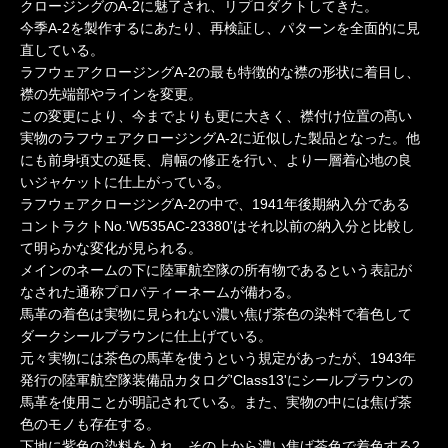
クロージングのA-2に魅了され、リプロダクトしてきた。
今季A-2を製作するにあたり、再検証し、パターンを全面的に見
直している。
ラフウェアクロージングA-2の最も特徴的な襟の形状に着目し、
襟の先端部やラインを変更。
この変更により、今までよりも更に大きく、襟付け位置の髙い
実物のラフウェアクロージングA-2に近似した製品となった。他
にも前身頃丈の延長、肩幅の修正を行い、より一層着心地の良
いジャケットに仕上がっている。
ラフウェアクロージングA-2の中で、1941年後期納入分である
コントラクトNo.'W535AC-23380'はそれ以前の納入分と比較し
て明らかな変化が見られる。
メインのネームの下に陸軍航空隊の所有物であるという表記が
なされた通称プロパティーネームが備わる。
馬革の着色は実物に見られない濃い焦げ茶色の染料で着色して
ダークシールブラウンに仕上げている。
元々実物には茶色の馬革を使うという規定があったが、1943年
発行の陸軍航空隊装備品カタログ'Class13'にシールブラウンの
馬革を使用ことが明記されている。また、実物の中には焦げ茶
色のモノも存在する。
下地に紫色の染料を入れ、その上から濃い焦げ茶色で着色する2