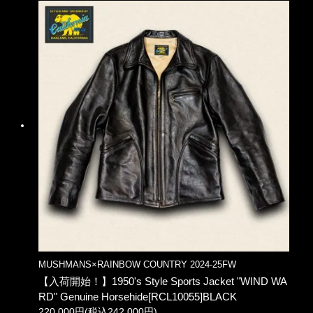
MUSHMANS×RAINBOW COUNTRY 2024-25FW
【入荷開始！】1950's Style Sports Jacket "WIND WA
RD" Genuine Horsehide[RCL10055]BLACK
220,000円(税込242,000円)