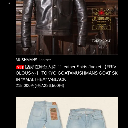
MUSHMANS Leather
[店頭在庫分入荷！]Leather Shirts Jacket 【FRIV
OLOUS-χ-】 TOKYO GOAT×MUSHMANS GOAT SK
IN "AMALTHEA" V-BLACK
215,000円(税込236,500円)