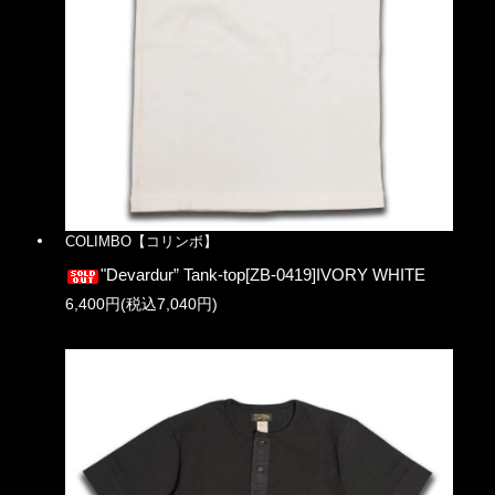
COLIMBO【コリンボ】
"Devardur” Tank-top[ZB-0419]IVORY WHITE
6,400円(税込7,040円)