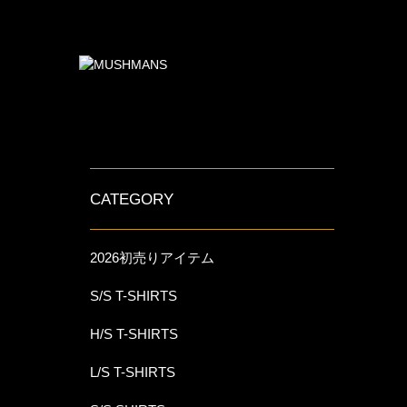
CATEGORY
2026初売りアイテム
S/S T-SHIRTS
H/S T-SHIRTS
L/S T-SHIRTS