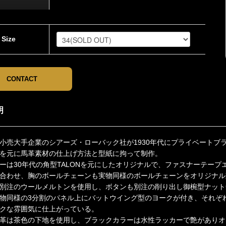
Size
CONTACT
明
小売大手企業のシアーズ・ローバック社が1930年代にプライベートブラン
を元に馬革素材の仕上げ方法と型紙に拘って制作。
ーは30年代の角型TALONを元にしたオリジナルで、ファスナーテー
合わせ、胸のボールチェーンも実物同様のボールチェーンをオリジナル
別注のウールメルトンを使用し、ボタンも別注の削り出し御椀型ナット
物同様の3分割のパネル上にバットウイング型のヨークが付き、それぞ
クな雰囲気に仕上がっている。
革は茶色の下地を使用し、ブラックカラーは水性ラッカーで艶がありオ