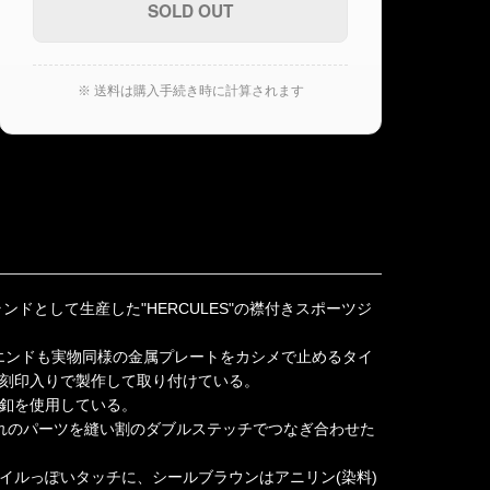
※ 送料は購入手続き時に計算されます
ドとして生産した"HERCULES"の襟付きスポーツジ
プエンドも実物同様の金属プレートをカシメで止めるタイ
刻印入りで製作して取り付けている。
釦を使用している。
れのパーツを縫い割のダブルステッチでつなぎ合わせた
イルっぽいタッチに、シールブラウンはアニリン(染料)