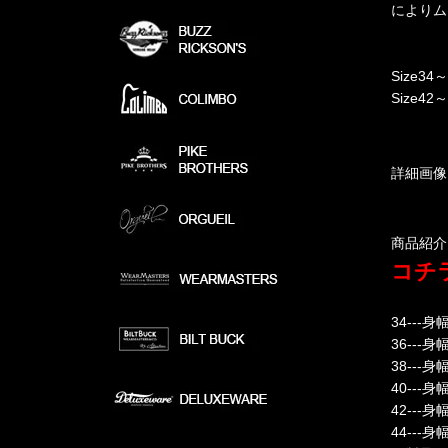
によりム
Size34～
Size42～
詳細画像
商品紹介
コチラ
34---身
36---身
38---身
40---身
42---身
44---身