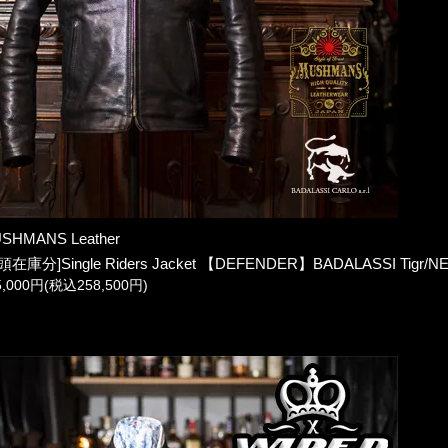
SHMANS Leather
頭在庫分]Single Riders Jacket 【DEFENDER】BADALASSI Tigr/N
5,000円(税込258,500円)