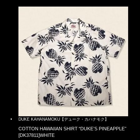
DUKE KAHANAMOKU【デューク・カハナモク】
COTTON HAWAIIAN SHIRT “DUKE'S PINEAPPLE"
[DK37811]WHITE