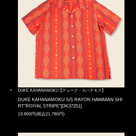
DUKE KAHANAMOKU【デューク・カハナモク】
DUKE KAHANAMOKU S/S RAYON HAWAIIAN SHI
RT"ROIYAL STRIPE"[DK37251]
19,800円(税込21,780円)