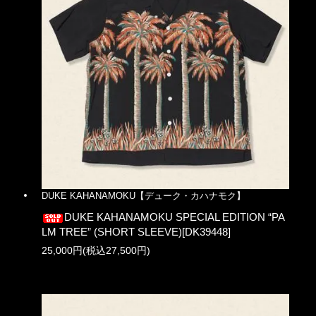
DUKE KAHANAMOKU【デューク・カハナモク】
DUKE KAHANAMOKU SPECIAL EDITION “PA
LM TREE” (SHORT SLEEVE)[DK39448]
25,000円(税込27,500円)