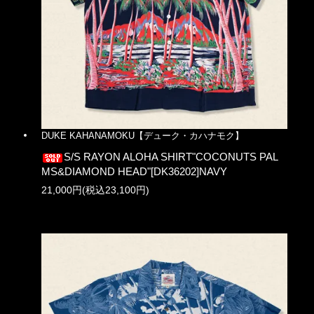
DUKE KAHANAMOKU【デューク・カハナモク】
S/S RAYON ALOHA SHIRT"COCONUTS PAL
MS&DIAMOND HEAD"[DK36202]NAVY
21,000円(税込23,100円)