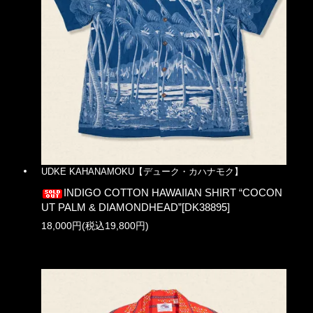
UDKE KAHANAMOKU【デューク・カハナモク】
INDIGO COTTON HAWAIIAN SHIRT “COCON
UT PALM & DIAMONDHEAD”[DK38895]
18,000円(税込19,800円)