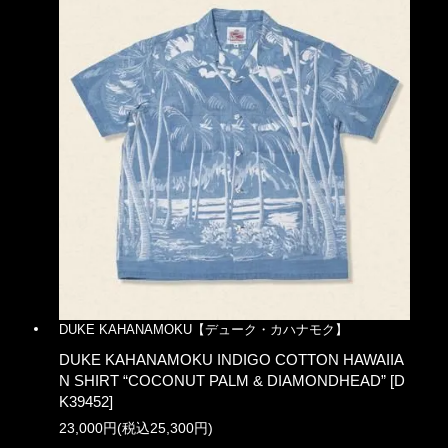
DUKE KAHANAMOKU【デューク・カハナモク】
DUKE KAHANAMOKU INDIGO COTTON HAWAIIA
N SHIRT “COCONUT PALM & DIAMONDHEAD” [D
K39452]
23,000円(税込25,300円)