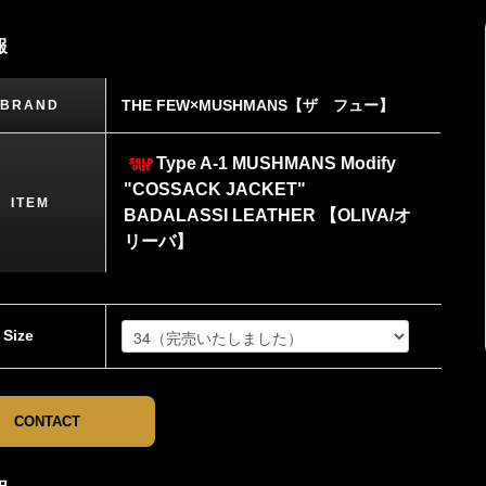
報
THE FEW×MUSHMANS【ザ フュー】
BRAND
Type A-1 MUSHMANS Modify
"COSSACK JACKET"
ITEM
BADALASSI LEATHER 【OLIVA/オ
リーバ】
Size
CONTACT