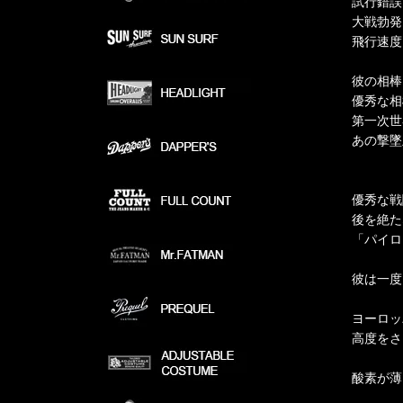
試行錯誤
大戦勃発
飛行速度
彼の相棒
優秀な相
第一次世
あの撃墜
優秀な戦
後を絶た
「パイロ
彼は一度
ヨーロッ
高度をさ
酸素が薄