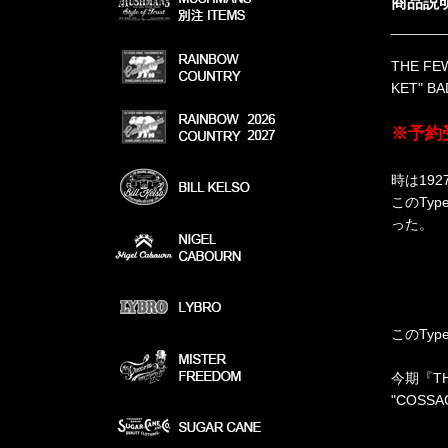
商品説
THE F
KET" 
※予約
時は19
このTyp
った。
このTyp
今期『T
"COSS