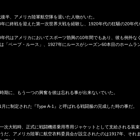
年代後半、アメリカ陸軍航空隊を退いた人物がいた。
18年に終戦を迎えた第一次世界大戦を経験し、1920年代の狂騒の20年
20年代はアメリカにおいてスポーツ勃興の10年間でもあり、彼も例外な
は「ベーブ・ルース」、1927年にルースがシーズン60本目のホーム
時期に、もう一つの興奮を彼は忘れる事が出来ないでいた。
年11月に制定された『Type A-1』と呼ばれる戦闘服の完成した時の事だ。
一次大戦時、正式に戦闘機搭乗用専用ジャケットとして支給される装束
うだ、アメリカ陸軍に航空衣料委員会が設立されたのは1917年、それ