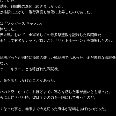
していた。
以降、戦闘機の進化はめざましかった。
は格段に上がり、飛行高度も格段に上昇したのであった。
は『ソッピース キャメル』
棒だった。
界大戦において、全軍通じての最多撃墜数を記録した戦闘機だ。
王として有名なレッドバロンこと「リヒトホーヘン」を撃墜したのも、
闘機だったが同時に操縦の難しい戦闘機でもあった、まだ未熟な戦闘機
ない。
ット・キラー」とも呼ばれた戦闘機。
、命を落としかけたことがあった。
パの上空、かつてこれほどまでに寒さを感じた事が無いとも思った。
らに上昇させた時、彼は全身の力を一瞬にして失ったのだ。
くなった事と、極限まで冷え切った身体が悲鳴をあげたのだった。