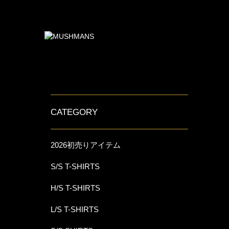
CATEGORY
2026初売りアイテム
S/S T-SHIRTS
H/S T-SHIRTS
L/S T-SHIRTS