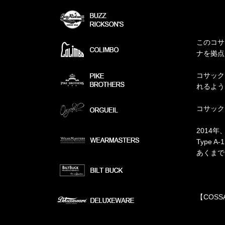
このコサ
ナを拠点
コサック
れるよう
コサック
2014
Type
あくまで
【COSS