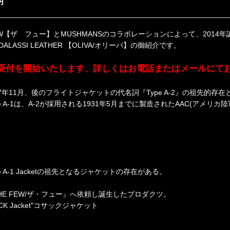
明
EW【ザ フュー】とMUSHMANSのコラボレーションによって、2014年誕生するTyp
BADALASSI LEATHER 【OLIVA/オリーバ】の御紹介です。
受付を開始いたします、詳しくはお電話またはメールにてお気
27年11月、後のフライトジャケットの代名詞『Type A-2』の祖先的存在と
e A-1は、A-2が採用される1931年5月までに製造されたAAC(アメリカ陸軍
e A-1 Jacketの祖先となるジャケットの存在がある。
HE FEW/ザ・フュー』へ依頼し誕生したプロダクツ。
ACK Jacket"コサックジャケット