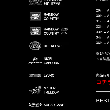
29in →A
30in →A
31in →A
32in →A
33in →A
34in →A
36in →A
※製品の
※当製品
商品紹介
コチラ
BEST