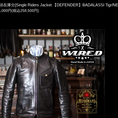
頭在庫分]Single Riders Jacket 【DEFENDER】BADALASSI Tigr/N
5,000円(税込258,500円)