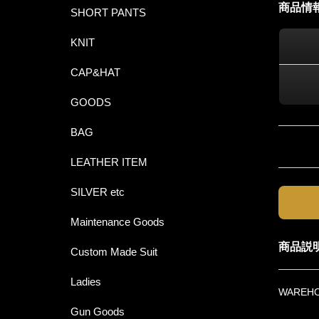
商品情
SHORT PANTS
KNIT
CAP&HAT
GOODS
BAG
LEATHER ITEM
SILVER etc
Maintenance Goods
商品説
Custom Made Suit
Ladies
WARE
Gun Goods