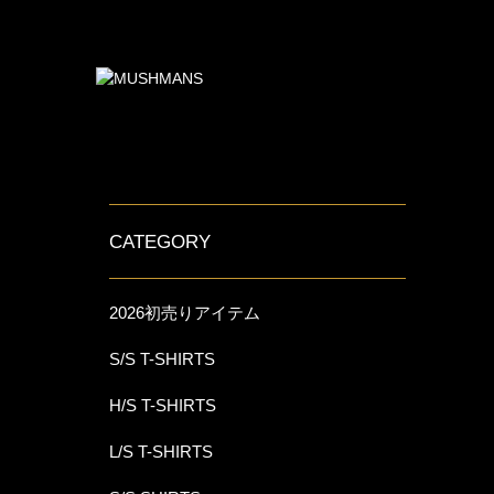
CATEGORY
2026初売りアイテム
S/S T-SHIRTS
H/S T-SHIRTS
L/S T-SHIRTS