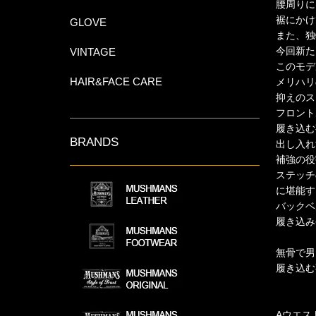
腰周りに
裾にかけ
GLOVE
また、独
今回新た
VINTAGE
このモデ
HAIR&FACE CARE
メリハリ
抑えのス
フロント
履き込む
BRANDS
出し入れ
補強の役
ステッチ
に堪能す
バックベ
履き込み
無骨で男ら
履き込む
Aウエス