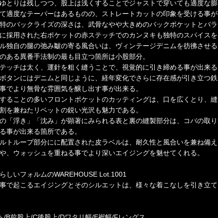
ゆとりは残しつつ、股上は浅くすることでジャストで穿いても適度な膨
て適度なテーパーはあるものの、ストレートカットの印象を受ける事が
特のバックライズの深さは、武骨なやや大きめのバックポケットとバラ
に採用された右ポケットの赤ステッチでのカンヌキも独特のスパイスを
ル独自の腿の弛み皺の寄る風合いは、ヴィンテージデニムを彷彿させる
のある異番手法制の最も目立つ箇所は小股部分。
テッチは太く、運針を粗く縫うことで、視覚的に引き締める事が出来る
ボタンにはデニムと同じように、経年変化でさらに存在感が引き立つ鉄
事でより無骨な雰囲気を醸し出す事が出来る。
することの多いフロントポケットのカッティングは、口を広くとり、縫
割を兼ねたリベットの鋭い光沢も魅力である。
の「浮き」「沈み」が顕著にみられる表と裏の縫製部分は、コバの取り
る事が出来る箇所である。
ルトループ部分にに配置された皮ラベルは、耐久性と風合いを兼ね備え
や、ウォッシュを重ねる事でより深いエイジングを魅せてくれる。
しいフォルムのWAREHOUSE Lot.1001
事で起こるエイジングとそのシルエットは、様々な着こなしを引き立て
ト/B前股上/C後股上/Dワタリ幅/E裾幅/Fレングス