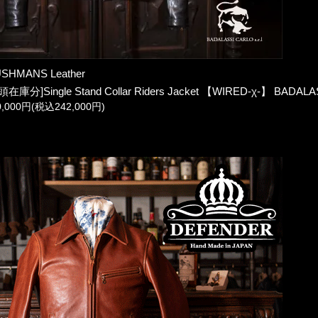
SHMANS Leather
頭在庫分]Single Stand Collar Riders Jacket 【WIRED-χ-】 BADALA
0,000円(税込242,000円)