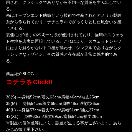
用され、クラシックでありながら不均一な質感を生み出してい
る。
糸はオープンエンド紡績という技術で生産されたアメリカ製綿
糸から作られており、ナチュラルでざっくりとした風合いを感
じさせる。
裏側には9番手の不均一な糸が使用されており、当時のスウェッ
ト生地を忠実に再現している。これにより、スウェットシャツ
にはより鮮やかなレトロ感が漂わせ、シンプルでありながらク
ラシックなデザイン、その質感と存在感が非常に魅力的であ
る。
商品紹介BLOG
コチラをClick!!
36(S) ---身幅52cm/着丈63cm/肩幅46cm/袖丈25cm
38(M) ---身幅54cm/着丈65cm/肩幅48cm/袖丈26cm
40(L) ---身幅57cm/着丈67cm/肩幅51cm/袖丈27cm
42(XL) ---身幅60cm/着丈69cm/肩幅54cm/袖丈28cm
※製品の個体差等により、誤差が生じる事がございます。あら
かじめ御了承下さい。