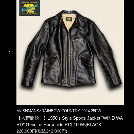
MUSHMANS×RAINBOW COUNTRY 2024-25FW
【入荷開始！】1950's Style Sports Jacket "WIND WA
RD" Genuine Horsehide[RCL10055]BLACK
220,000円(税込242,000円)