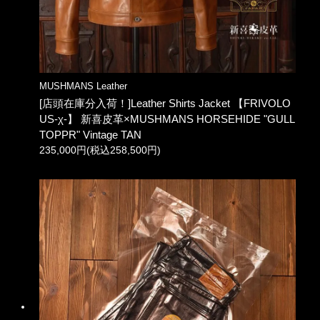
MUSHMANS Leather
[店頭在庫分入荷！]Leather Shirts Jacket 【FRIVOLO
US-χ-】 新喜皮革×MUSHMANS HORSEHIDE "GULL
TOPPR" Vintage TAN
235,000円(税込258,500円)