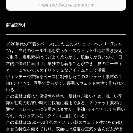
※ 送料は購入手続き時に計算されます
商品説明
1920年代の下着をベースにしたこのスウェットヘンリーTシャ
ツは、当時のウール生地を柔らかいスウェット生地に置き換え
て制作。裏毛素材はほどよく柔らかく、肌触りが良いので、日
常的に快適に着用可。単独でも着ることができ、夏のコーディ
ネートにおいてスタイリッシュなアイテムとして活躍。
ヴィンテージ衣類をベースに制作したこのスウェット素材の半
袖Tシャツは、厚手で柔らかく、裏毛スウェット生地で作られて
いる。
この素材は優れた保温性を持ち、肌触りが良いため、涼しい季
節や朝晩の肌寒い時間に快適に着用できる。スウェット素材は
通常、トレーナーに使用されますが、半袖Tシャツとしても用い
られ、カジュアルなスタイルに適している。
この素材は1950～60年代のアメリカ製スウェット生地を彷彿と
させる特性を備えており、表面には適度な空気を含んだ糸が使