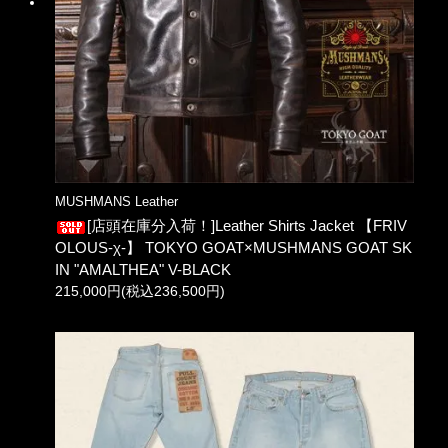
MUSHMANS Leather
[店頭在庫分入荷！]Leather Shirts Jacket 【FRIV
OLOUS-χ-】 TOKYO GOAT×MUSHMANS GOAT SK
IN "AMALTHEA" V-BLACK
215,000円(税込236,500円)