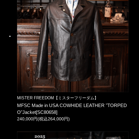
MISTER FREEDOM【ミスターフリーダム】
MFSC Made in USA COWHIDE LEATHER "TORPED
O"Jacket[SC80658]
240,000円(税込264,000円)