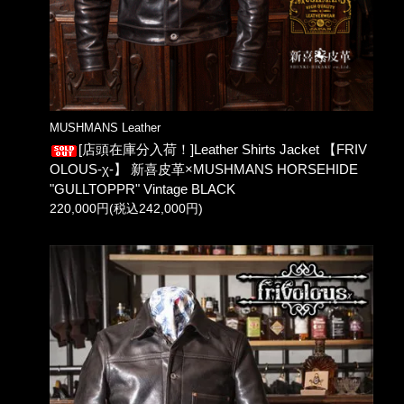
MUSHMANS Leather
[店頭在庫分入荷！]Leather Shirts Jacket 【FRIV
OLOUS-χ-】 新喜皮革×MUSHMANS HORSEHIDE
"GULLTOPPR" Vintage BLACK
220,000円(税込242,000円)