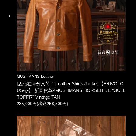
MUSHMANS Leather
[店頭在庫分入荷！]Leather Shirts Jacket 【FRIVOLO
US-χ-】 新喜皮革×MUSHMANS HORSEHIDE "GULL
TOPPR" Vintage TAN
235,000円(税込258,500円)