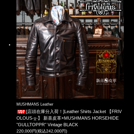
MUSHMANS Leather
[店頭在庫分入荷！]Leather Shirts Jacket 【FRIV
OLOUS-χ-】 新喜皮革×MUSHMANS HORSEHIDE
"GULLTOPPR" Vintage BLACK
220,000円(税込242,000円)