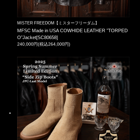
MISTER FREEDOM【ミスターフリーダム】
MFSC Made in USA COWHIDE LEATHER "TORPED
O"Jacket[SC80658]
240,000円(税込264,000円)