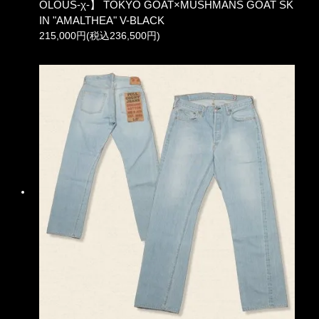
OLOUS-χ-】 TOKYO GOAT×MUSHMANS GOAT SK
IN "AMALTHEA" V-BLACK
215,000円(税込236,500円)