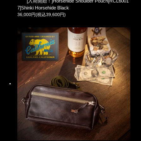
[入荷開始！]Horsehide Shoulder Pouch[RCL6001
7]Shinki Horsehide Black
36,000円(税込39,600円)