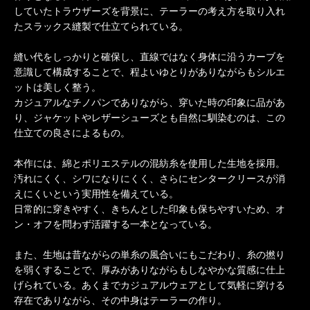
していたトラウザーズを背景に、テーラーの考え方を取り入れ
たスラックス縫製で仕立てられている。
縫い代をしっかりと確保し、直線ではなく身体に沿うカーブを
意識して構成することで、程よいゆとりがありながらもシルエ
ットは美しく整う。
カジュアルなチノパンでありながら、穿いた時の印象に品があ
り、ジャケットやレザーシューズとも自然に馴染むのは、この
仕立ての良さによるもの。
本作には、綿とポリエステルの混紡糸を使用した生地を採用。
汚れにくく、シワになりにくく、さらにセンタークリースが消
えにくいという実用性を備えている。
日常的に穿きやすく、きちんとした印象も保ちやすいため、オ
ン・オフを問わず活躍する一本となっている。
また、生地は昔ながらの単糸の風合いにもこだわり、糸の撚り
を弱くすることで、厚みがありながらもしなやかな質感に仕上
げられている。あくまでカジュアルウェアとして気軽に穿ける
存在でありながら、その中身はテーラーの作り。