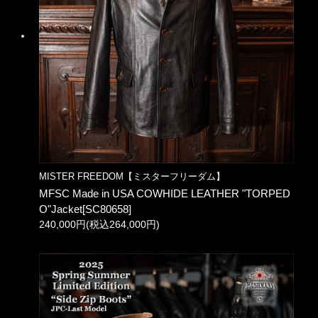
MISTER FREEDOM【ミスターフリーダム】
MFSC Made in USA COWHIDE LEATHER "TORPED
O"Jacket[SC80658]
240,000円(税込264,000円)