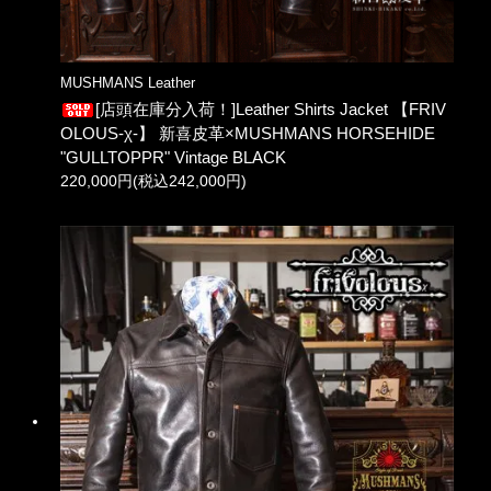
MUSHMANS Leather
[店頭在庫分入荷！]Leather Shirts Jacket 【FRIV
OLOUS-χ-】 新喜皮革×MUSHMANS HORSEHIDE
"GULLTOPPR" Vintage BLACK
220,000円(税込242,000円)