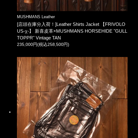
MUSHMANS Leather
[店頭在庫分入荷！]Leather Shirts Jacket 【FRIVOLO
US-χ-】 新喜皮革×MUSHMANS HORSEHIDE "GULL
TOPPR" Vintage TAN
235,000円(税込258,500円)