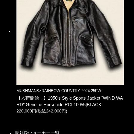
MUSHMANS×RAINBOW COUNTRY 2024-25FW
【入荷開始！】1950's Style Sports Jacket "WIND WA
RD" Genuine Horsehide[RCL10055]BLACK
220,000円(税込242,000円)
取り扱いメーカー一覧