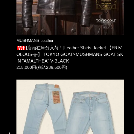
MUSHMANS Leather
[店頭在庫分入荷！]Leather Shirts Jacket 【FRIV
OLOUS-χ-】 TOKYO GOAT×MUSHMANS GOAT SK
IN "AMALTHEA" V-BLACK
215,000円(税込236,500円)