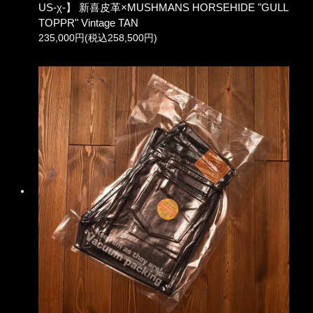
US-χ-】 新喜皮革×MUSHMANS HORSEHIDE "GULL
TOPPR" Vintage TAN
235,000円(税込258,500円)