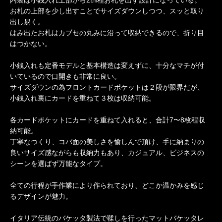
お札の上部を少し出すことでサイズダウンしつつ、スッと取り
出し易く。
はみ出たお札はカブセの丸みに沿って収納できるので、折り目
はつかない。
小銭入れも定番モデルと基本構造は変えずに、十分なマチが付
いているので口開きも非常に良い。
サイズダウンの為フロントカードポケットは２段が限界だが、
小銭入れ裏にカードを重ねて３枚は収納可能。
各カードポケットにカードを重ねて入れると、合計7〜8枚程収
納可能。
丁寧なつくり、コバ面の美しさを愉しんで頂け、手に納まりの
良いサイズ感ながらも収納力もあり、カジュアル、ビジネスの
シーンを選ばず万能なタイプ。
全ての行程が手作業により作られており、どこか温かみを感じ
るデザインが魅力。
イタリア伝統のバケッタ製法で鞣しを行ったマットバケッタレ