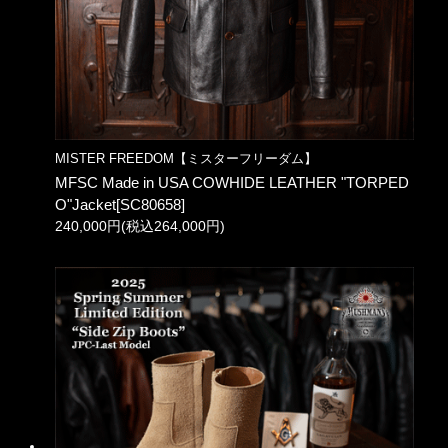
MISTER FREEDOM【ミスターフリーダム】
MFSC Made in USA COWHIDE LEATHER "TORPED
O"Jacket[SC80658]
240,000円(税込264,000円)