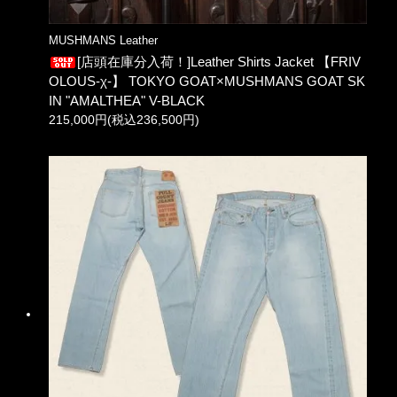
MUSHMANS Leather
[店頭在庫分入荷！]Leather Shirts Jacket 【FRIV
OLOUS-χ-】 TOKYO GOAT×MUSHMANS GOAT SK
IN "AMALTHEA" V-BLACK
215,000円(税込236,500円)