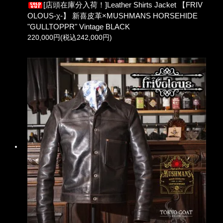
[店頭在庫分入荷！]Leather Shirts Jacket 【FRIV
OLOUS-χ-】 新喜皮革×MUSHMANS HORSEHIDE
"GULLTOPPR" Vintage BLACK
220,000円(税込242,000円)