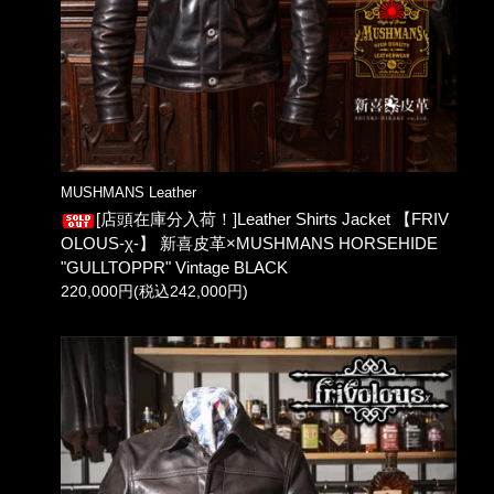
MUSHMANS Leather
[店頭在庫分入荷！]Leather Shirts Jacket 【FRIV
OLOUS-χ-】 新喜皮革×MUSHMANS HORSEHIDE
"GULLTOPPR" Vintage BLACK
220,000円(税込242,000円)