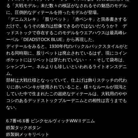
る「大戦モデル」未だ数々の検証がなされるその魅惑のモデル
に、圧倒的なディテールを持ったモデルが登場。
「デニムスレキ」「股リベット」「赤ペンキ」と箇条書きする
だけで、もうその魅力は想像できるのではないだろうか？ デ
ッドストックで存在するこのモデルをウエアハウスは最高峰レ
ーベル「DEADSTOCK BLUE」から再現した。
ディテールをみると、1930年代のバックルバックスタイルがと
れる同時期に、股リベットは廃止されているはず。現にコイン
ポケットにはリベットは穿たれていない・・・そして袋布は、
シャンブレー、ネルよりも珍しいといわれるライトオンスデニ
ム。
部材は大戦仕様となっっていて、仕上げは飾りステッチの代わ
りに赤いペンキが使用されていること。様々なルールが混沌と
していた中で生まれたこの超絶なディテールは、大戦用のやや
コシのあるデッドストックブルーデニムとの相性は言うまでも
ない。
6.7番×6.6番 ピンクセルヴィッチWWⅡデニム
鉄製タックボタン
鉄製銅メッキリベット