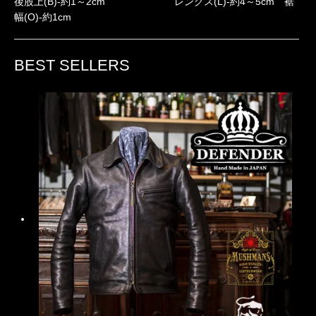
後股上(B)-約1～2cm レングス(L)-約4～5cm 裾
幅(O)-約1cm
BEST SELLERS