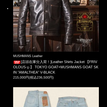
MUSHMANS Leather
[店頭在庫分入荷！]Leather Shirts Jacket 【FRIV
OLOUS-χ-】 TOKYO GOAT×MUSHMANS GOAT SK
IN "AMALTHEA" V-BLACK
215,000円(税込236,500円)