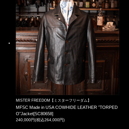
MISTER FREEDOM【ミスターフリーダム】
MFSC Made in USA COWHIDE LEATHER "TORPED
O"Jacket[SC80658]
240,000円(税込264,000円)