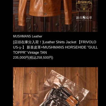
MUSHMANS Leather
[店頭在庫分入荷！]Leather Shirts Jacket 【FRIVOLO
US-χ-】 新喜皮革×MUSHMANS HORSEHIDE "GULL
TOPPR" Vintage TAN
235,000円(税込258,500円)