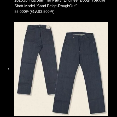
2025Spring&Summer Part3 "Engineer Boots" Regular
Shaft Model "Sand Beige-RoughOut"
85,000円(税込93,500円)