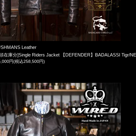
SHMANS Leather
頭在庫分]Single Riders Jacket 【DEFENDER】BADALASSI Tigr/N
5,000円(税込258,500円)