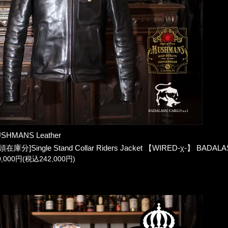
SHMANS Leather
頭在庫分]Single Stand Collar Riders Jacket 【WIRED-χ-】 BADALA
0,000円(税込242,000円)