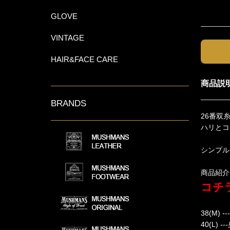
GLOVE
VINTAGE
HAIR&FACE CARE
商品説
BRANDS
26番双
ハリとコ
シンプル
商品紹介
コチラ
38(M) 
40(L) 