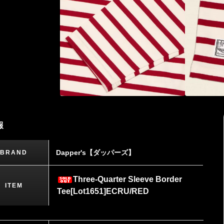
報
Dapper's【ダッパーズ】
BRAND
Three-Quarter Sleeve Border
ITEM
Tee[Lot1651]ECRU/RED