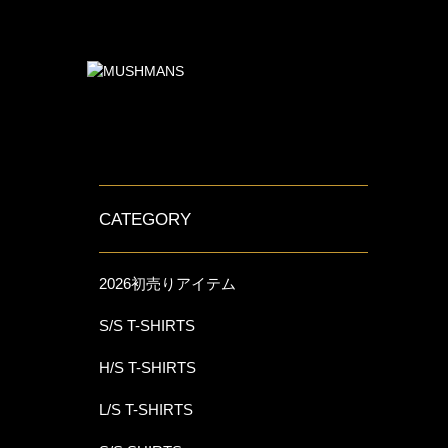
CATEGORY
2026初売りアイテム
S/S T-SHIRTS
H/S T-SHIRTS
L/S T-SHIRTS