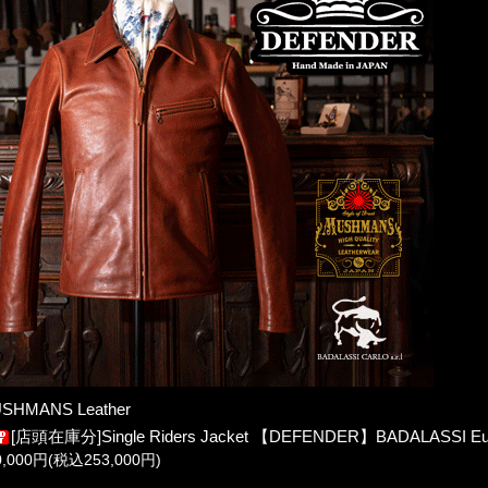
SHMANS Leather
[店頭在庫分]Single Riders Jacket 【DEFENDER】BADALASSI Eu
0,000円(税込253,000円)