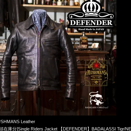
SHMANS Leather
頭在庫分]Single Riders Jacket 【DEFENDER】BADALASSI Tigr/N