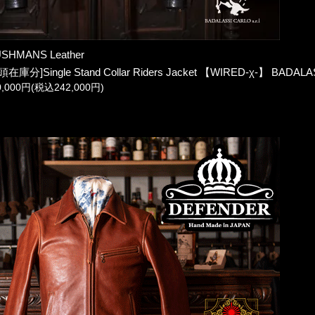
SHMANS Leather
頭在庫分]Single Stand Collar Riders Jacket 【WIRED-χ-】 BADALA
0,000円(税込242,000円)