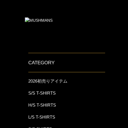
CATEGORY
2026初売りアイテム
S/S T-SHIRTS
H/S T-SHIRTS
L/S T-SHIRTS