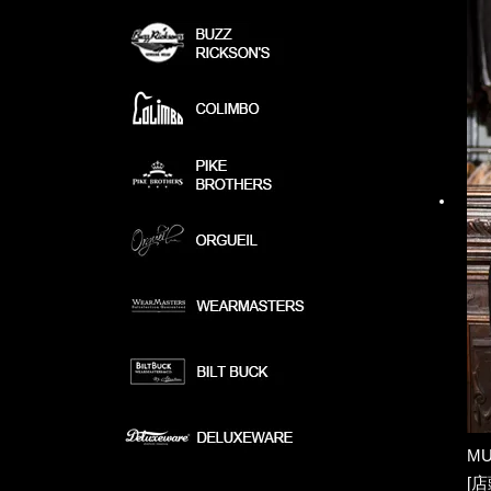
MU
[店