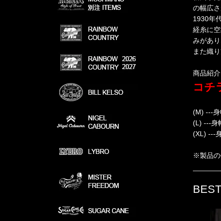
の幅広さ
1930
経糸に空
みがあり
また織り
商品紹介
コチラ
(M) --
(L) --
(XL) -
※製品の
BEST