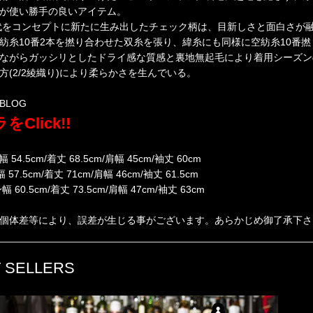
が使い勝手の良いアイテム。
年代をコンセプトに新たに生み出したチェック柄は、目新しさと面白さが
紡糸10番2本を撚り合わせた双糸を張り、緯糸にも同様に空紡糸10番
ながらガッシリとしたドライ感な質感と裏地無起毛により着用シーズン
方(2/2綾織り)により柔らかさを生んでいる。
BLOG
をClick!!
-身幅 54.5cm/着丈 68.5cm/肩幅 45cm/袖丈 60cm
-身幅 57.5cm/着丈 71cm/肩幅 46cm/袖丈 61.5cm
--身幅 60.5cm/着丈 73.5cm/肩幅 47cm/袖丈 63cm
個体差等により、誤差が生じる事がございます。あらかじめ御了承下さ
 SELLERS