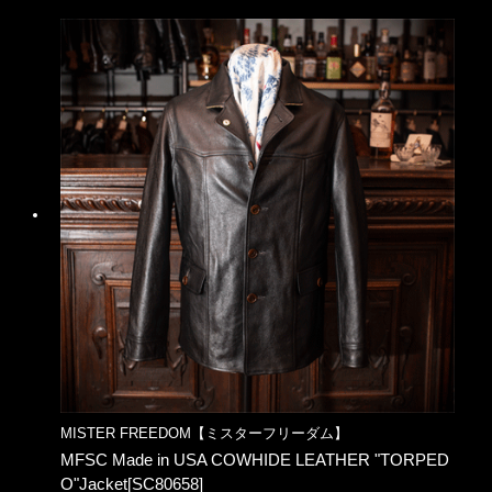
MISTER FREEDOM【ミスターフリーダム】
MFSC Made in USA COWHIDE LEATHER "TORPED
O"Jacket[SC80658]