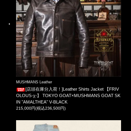
MUSHMANS Leather
[店頭在庫分入荷！]Leather Shirts Jacket 【FRIV
OLOUS-χ-】 TOKYO GOAT×MUSHMANS GOAT SK
IN "AMALTHEA" V-BLACK
215,000円(税込236,500円)