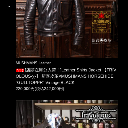
MUSHMANS Leather
[店頭在庫分入荷！]Leather Shirts Jacket 【FRIV
OLOUS-χ-】 新喜皮革×MUSHMANS HORSEHIDE
"GULLTOPPR" Vintage BLACK
220,000円(税込242,000円)