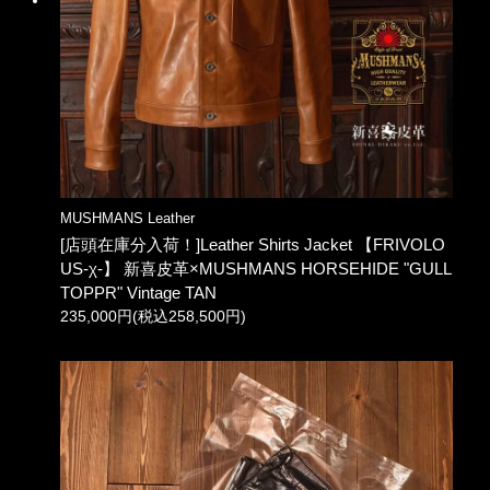
MUSHMANS Leather
[店頭在庫分入荷！]Leather Shirts Jacket 【FRIVOLO
US-χ-】 新喜皮革×MUSHMANS HORSEHIDE "GULL
TOPPR" Vintage TAN
235,000円(税込258,500円)