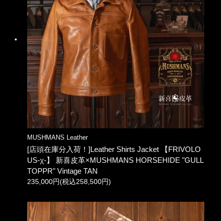
MUSHMANS Leather
[店頭在庫分入荷！]Leather Shirts Jacket 【FRIVOLO
US-χ-】 新喜皮革×MUSHMANS HORSEHIDE "GULL
TOPPR" Vintage TAN
235,000円(税込258,500円)