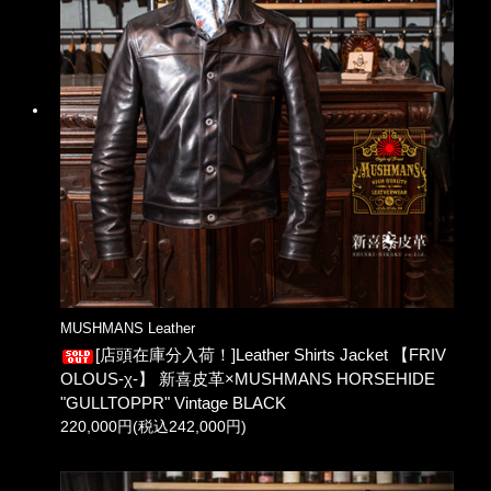
MUSHMANS Leather
[店頭在庫分入荷！]Leather Shirts Jacket 【FRIV
OLOUS-χ-】 新喜皮革×MUSHMANS HORSEHIDE
"GULLTOPPR" Vintage BLACK
220,000円(税込242,000円)