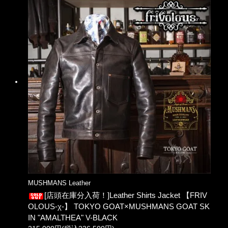
MUSHMANS Leather
[店頭在庫分入荷！]Leather Shirts Jacket 【FRIV
OLOUS-χ-】 TOKYO GOAT×MUSHMANS GOAT SK
IN "AMALTHEA" V-BLACK