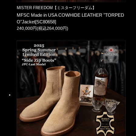
MISTER FREEDOM【ミスターフリーダム】
MFSC Made in USA COWHIDE LEATHER "TORPED
O"Jacket[SC80658]
240,000円(税込264,000円)