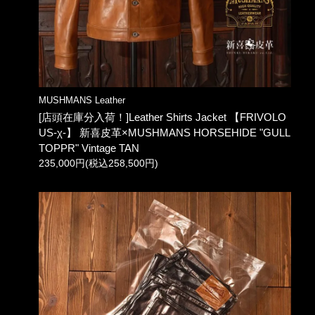
MUSHMANS Leather
[店頭在庫分入荷！]Leather Shirts Jacket 【FRIVOLO
US-χ-】 新喜皮革×MUSHMANS HORSEHIDE "GULL
TOPPR" Vintage TAN
235,000円(税込258,500円)