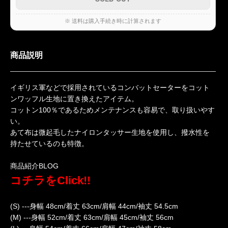
※ 送料は購入手続き時に計算されます
商品説明
イギリス軍などで採用されているコンバットセーターをコット
ンワッフル生地に置き換えたアイテム。
コットン100％であるためメンテナンスも容易で、取り扱いやす
い。
あて布は微起毛したナイロンタッサー生地を使用し、撥水性を
持たせているのも特徴。
商品紹介BLOG
コチラをClick!!
(S) ---身幅 48cm/着丈 63cm/肩幅 44cm/袖丈 54.5cm
(M) ---身幅 52cm/着丈 63cm/肩幅 45cm/袖丈 56cm