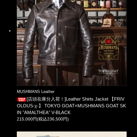
MUSHMANS Leather
[店頭在庫分入荷！]Leather Shirts Jacket 【FRIV
OLOUS-χ-】 TOKYO GOAT×MUSHMANS GOAT SK
IN "AMALTHEA" V-BLACK
215,000円(税込236,500円)