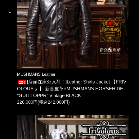
MUSHMANS Leather
[店頭在庫分入荷！]Leather Shirts Jacket 【FRIV
OLOUS-χ-】 新喜皮革×MUSHMANS HORSEHIDE
"GULLTOPPR" Vintage BLACK
220,000円(税込242,000円)