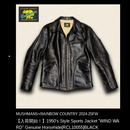
MUSHMANS×RAINBOW COUNTRY 2024-25FW
【入荷開始！】1950's Style Sports Jacket "WIND WA
RD" Genuine Horsehide[RCL10055]BLACK