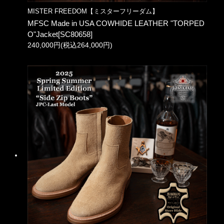
MISTER FREEDOM【ミスターフリーダム】
MFSC Made in USA COWHIDE LEATHER "TORPED
O"Jacket[SC80658]
240,000円(税込264,000円)