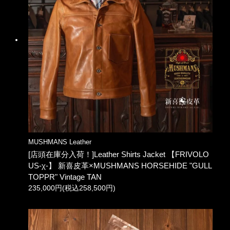
MUSHMANS Leather
[店頭在庫分入荷！]Leather Shirts Jacket 【FRIVOLO
US-χ-】 新喜皮革×MUSHMANS HORSEHIDE "GULL
TOPPR" Vintage TAN
235,000円(税込258,500円)