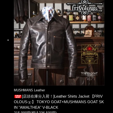
MUSHMANS Leather
[店頭在庫分入荷！]Leather Shirts Jacket 【FRIV
OLOUS-χ-】 TOKYO GOAT×MUSHMANS GOAT SK
IN "AMALTHEA" V-BLACK
215,000円(税込236,500円)