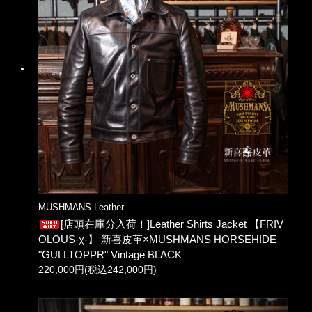
MUSHMANS Leather
[店頭在庫分入荷！]Leather Shirts Jacket 【FRIV
OLOUS-χ-】 新喜皮革×MUSHMANS HORSEHIDE
"GULLTOPPR" Vintage BLACK
220,000円(税込242,000円)