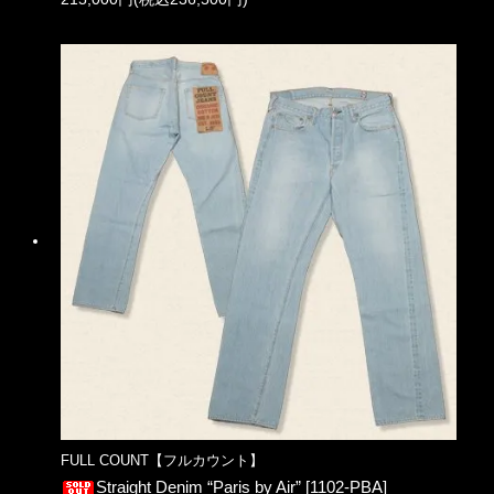
FULL COUNT【フルカウント】
Straight Denim “Paris by Air” [1102-PBA]