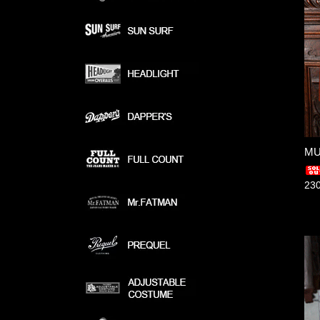
MU
23