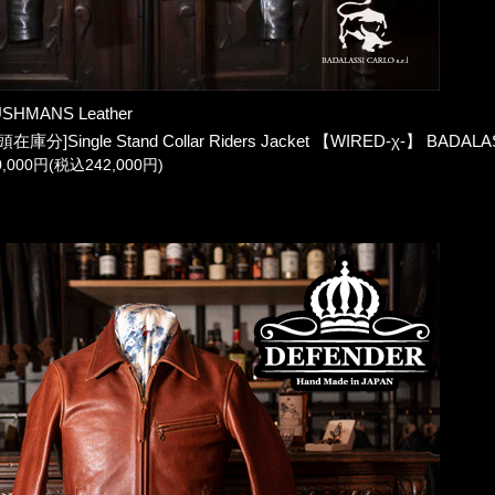
SHMANS Leather
頭在庫分]Single Stand Collar Riders Jacket 【WIRED-χ-】 BADALA
0,000円(税込242,000円)