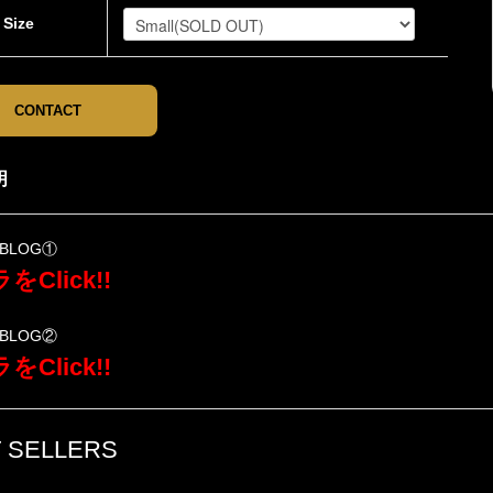
Size
CONTACT
明
BLOG①
をClick!!
BLOG②
をClick!!
 SELLERS