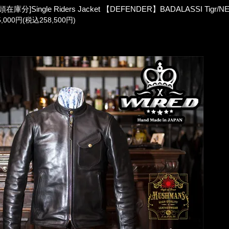
頭在庫分]Single Riders Jacket 【DEFENDER】BADALASSI Tigr/N
5,000円(税込258,500円)