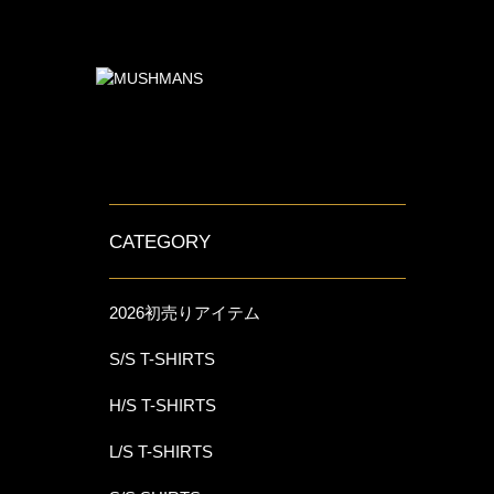
CATEGORY
2026初売りアイテム
S/S T-SHIRTS
H/S T-SHIRTS
L/S T-SHIRTS