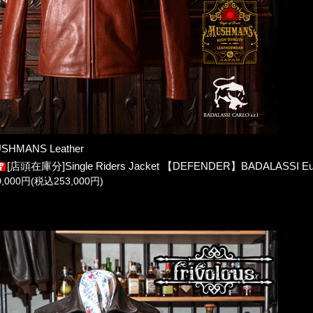
SHMANS Leather
[店頭在庫分]Single Riders Jacket 【DEFENDER】BADALASSI Eu
0,000円(税込253,000円)