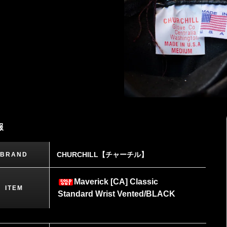
報
CHURCHILL【チャーチル】
BRAND
Maverick [CA] Classic
ITEM
Standard Wrist Vented/BLACK