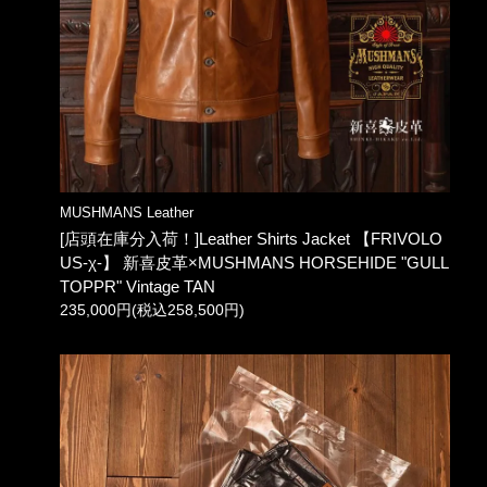
MUSHMANS Leather
[店頭在庫分入荷！]Leather Shirts Jacket 【FRIVOLO
US-χ-】 新喜皮革×MUSHMANS HORSEHIDE "GULL
TOPPR" Vintage TAN
235,000円(税込258,500円)