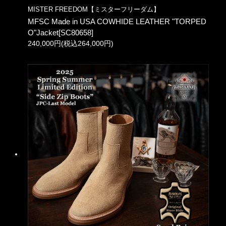
MISTER FREEDOM【ミスターフリーダム】
MFSC Made in USA COWHIDE LEATHER "TORPED
O"Jacket[SC80658]
240,000円(税込264,000円)