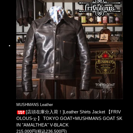
MUSHMANS Leather
[店頭在庫分入荷！]Leather Shirts Jacket 【FRIV
OLOUS-χ-】 TOKYO GOAT×MUSHMANS GOAT SK
IN "AMALTHEA" V-BLACK
215,000円(税込236,500円)