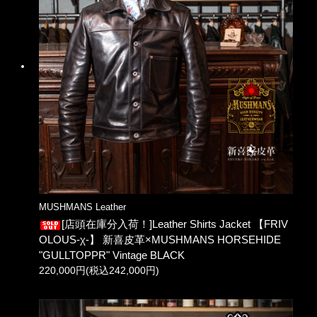
MUSHMANS Leather
[店頭在庫分入荷！]Leather Shirts Jacket 【FRIV
OLOUS-χ-】 新喜皮革×MUSHMANS HORSEHIDE
"GULLTOPPR" Vintage BLACK
220,000円(税込242,000円)