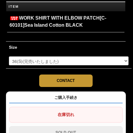
ITEM
WORK SHIRT WITH ELBOW PATCH[C-
60101]Sea Island Cotton BLACK
Size
CONTACT
ご購入手続き
在庫切れ