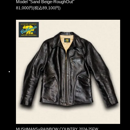
Model "Sand Beige-RoughOut"
81,000円(税込89,100円)
MUSHMANS×RAINBOW COUNTRY 2024-25FW