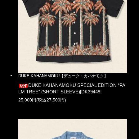
DUKE KAHANAMOKU【デューク・カハナモク】
DUKE KAHANAMOKU SPECIAL EDITION “PA
LM TREE” (SHORT SLEEVE)[DK39448]
25,000円(税込27,500円)