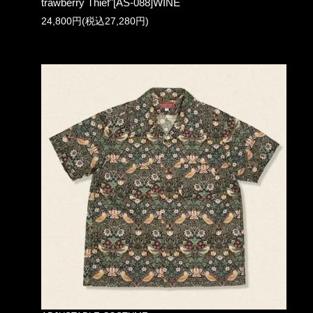
trawberry Thief"[AS-088]WINE
24,800円(税込27,280円)