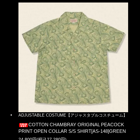
ADJUSTABLE COSTUME【アジャスタブルコスチューム】
COTTON CHAMBRAY ORIGINAL PEACOCK
PRINT OPEN COLLAR S/S SHIRT[AS-148]GREEN
24,800円(税込27,280円)