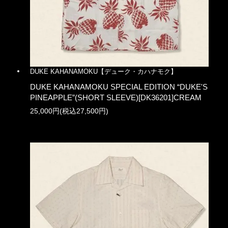
DUKE KAHANAMOKU【デューク・カハナモク】
DUKE KAHANAMOKU SPECIAL EDITION “DUKE'S
PINEAPPLE”(SHORT SLEEVE)[DK36201]CREAM
25,000円(税込27,500円)