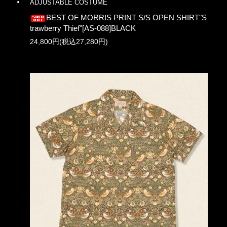
ADJUSTABLE COSTUME
BEST OF MORRIS PRINT S/S OPEN SHIRT"S
trawberry Thief"[AS-088]BLACK
24,800円(税込27,280円)