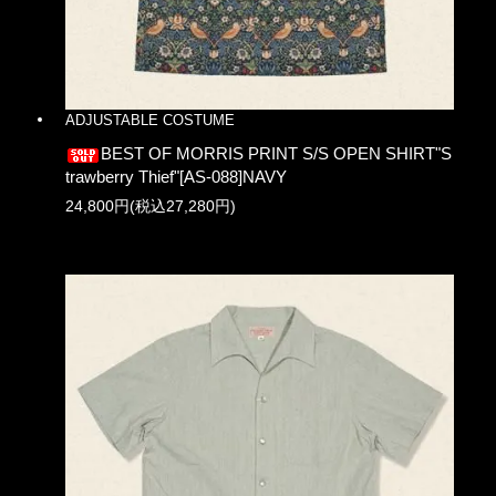
ADJUSTABLE COSTUME
BEST OF MORRIS PRINT S/S OPEN SHIRT"S
trawberry Thief"[AS-088]NAVY
24,800円(税込27,280円)