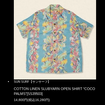
SUN SURF【サンサーフ】
COTTON LINEN SLUBYARN OPEN SHIRT “COCO
PALMS”[SS39503]
14,800円(税込16,280円)